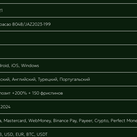
21
расао 8048/JAZ2023-199
roid, iOS, Windows
ский, Английский, Турецкий, Португальский
позит +200% + 150 фриспинов
t2024
a, Mastercard, WebMoney, Binance Pay, Payeer, Crypto, Perfect Mon
B, USD, EUR, BTC, USDT