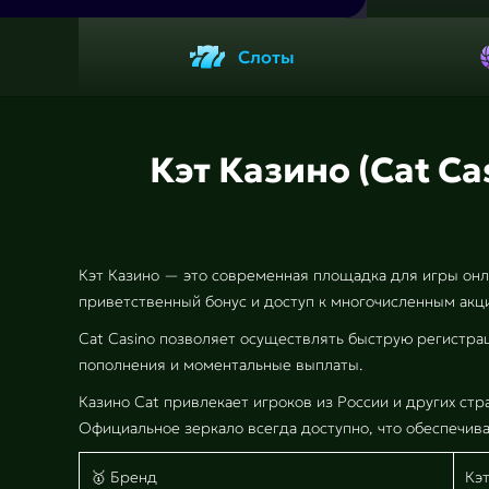
Слоты
Кэт Казино (Cat C
Кэт Казино — это современная площадка для игры онл
приветственный бонус и доступ к многочисленным акц
Cat Casino позволяет осуществлять быструю регистра
пополнения и моментальные выплаты.
Казино Cat привлекает игроков из России и других с
Официальное зеркало всегда доступно, что обеспечива
🥇 Бренд
Кэт