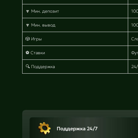
🔽 Мин. депозит
10
🔽 Мин. вывод
10
🎲 Игры
Сло
⚽ Ставки
Фут
🔍 Поддержка
24/
Поддержка 24/7