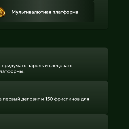
Мультивалютная платформа
, придумать пароль и следовать
платформы.
а первый депозит и 150 фриспинов для