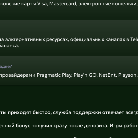
вские карты Visa, Mastercard, электронные кошельки, 
а альтернативных ресурсах, официальных каналах в Tel
баланса.
адке?
вайдерами Pragmatic Play, Play'n GO, NetEnt, Playson, 
ты приходят быстро, служба поддержки отвечает всегд
нный бонус получил сразу после депозита. Игры работ